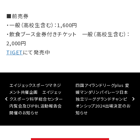
■前売券
・一般（高校生含む）：1,600円
・飲食ブース金券付きチケット 一般（高校生含む）：
2,000円
TIGET
にて発売中
エイジェックスポーツマネジ
四国アイランドリーグplus 愛
メント共催企画 エイジェッ
媛マンダリンパイレーツ日本
クスポーツ科学総合センター
独立リーググランドチャンピ
内覧会及びIPBL活動報告会
オンシップ2024出場決定のお
開催のお知らせ
知らせ